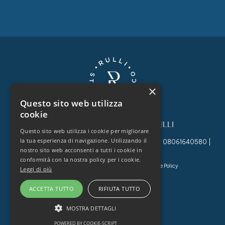
×
Questo sito web utilizza
cookie
©
2022
STUDIO TECNICO RULLI
Questo sito web utilizza i cookie per migliorare
la tua esperienza di navigazione. Utilizzando il
Studio Tecnico Rulli, Via Po, 49, Roma, 00198 | P.I. 08061640580 |
nostro sito web acconsenti a tutti i cookie in
Tutti i diritti riservati
conformità con la nostra policy per i cookie.
Company Info
Privacy Policy
Cookie Policy
Leggi di più
Powered & Designed by
Zebrah
ACCETTA TUTTO
RIFIUTA TUTTO
MOSTRA DETTAGLI
POWERED BY COOKIE-SCRIPT