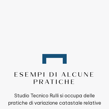
dell’immobile. Ciò consentirà di avere
le carte in regola per una eventuale
compravendita o per qualsiasi
tipologia di trasferimento di titolarità.
ESEMPI DI ALCUNE
PRATICHE
Studio Tecnico Rulli si occupa delle
pratiche di variazione catastale relative