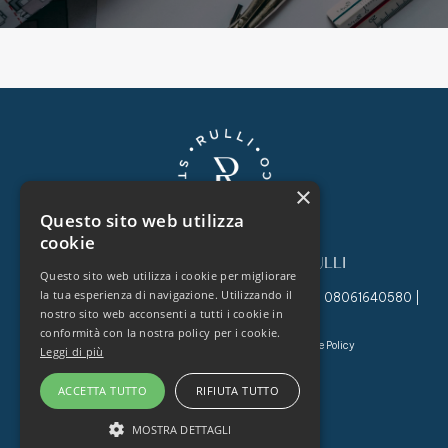
×
Questo sito web utilizza
cookie
©
2022
STUDIO TECNICO RULLI
Questo sito web utilizza i cookie per migliorare
la tua esperienza di navigazione. Utilizzando il
Studio Tecnico Rulli, Via Po, 49, Roma, 00198 | P.I. 08061640580 |
nostro sito web acconsenti a tutti i cookie in
Tutti i diritti riservati
conformità con la nostra policy per i cookie.
Company Info
Privacy Policy
Cookie Policy
Leggi di più
Powered & Designed by
Zebrah
ACCETTA TUTTO
RIFIUTA TUTTO
MOSTRA DETTAGLI