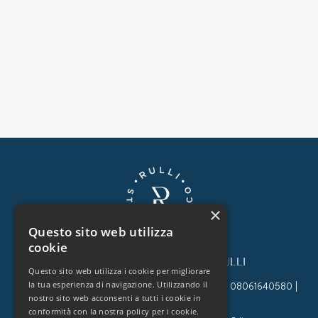
×
Questo sito web utilizza
cookie
©
2022
STUDIO TECNICO RULLI
Questo sito web utilizza i cookie per migliorare
la tua esperienza di navigazione. Utilizzando il
Studio Tecnico Rulli, Via Po, 49, Roma, 00198 | P.I. 08061640580 |
nostro sito web acconsenti a tutti i cookie in
Tutti i diritti riservati
conformità con la nostra policy per i cookie.